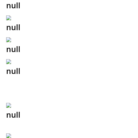
Farskapstester
Barnevern (bistår privar part)
Arv, testament og skifte av dødsbo
Fast eiendoms rettsforhold
(overdragelse, festeforhold,
bruksrettigheter, m.m.)
Overskjøte eiendom