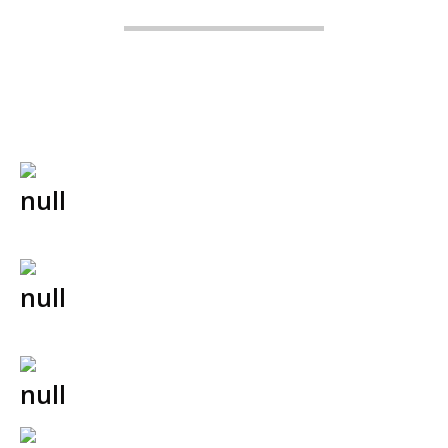
VI TILBYR
Juridisk bistand og rådgivning innenfor blant
annet disse områdene
Ektefellers og samboeres rettslige og
økonomiske forhold
Skilsmisse, samlivsbrudd og økonomisk
skifte
Barn (fordeling og samvær)