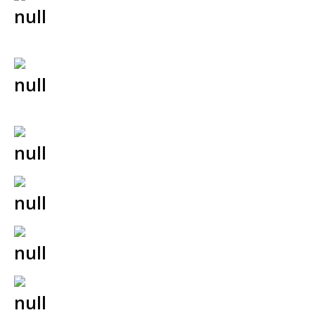
Mangler ved fast eiendom,
reklamasjoner (avhendingstvist)
Kontraktsrett, entreprise og
håndverkertjenester
Foreningssaker
Strafferett og førerkortsaker
Kvinnemishandling og bistandssaker
Erstatningsrett/ trygderett/